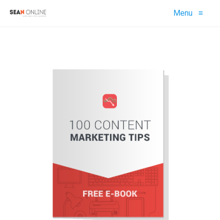
Menu
≡